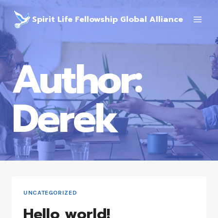
Spirit Life Fellowship Global Alliance
Author:
Derek
UNCATEGORIZED
Hello world!